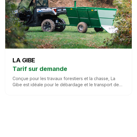
LA GIBE
Tarif sur demande
Conçue pour les travaux forestiers et la chasse, La
Gibe est idéale pour le débardage et le transport de
gibier. Solide et spacieuse, elle résiste aux terrains
difficiles grâce à son fond en caillebotis galvanisé et sa
large caisse. Parfaite pour les chasseurs, éleveurs et
pros des bois.
LES GODETTES
©
2026