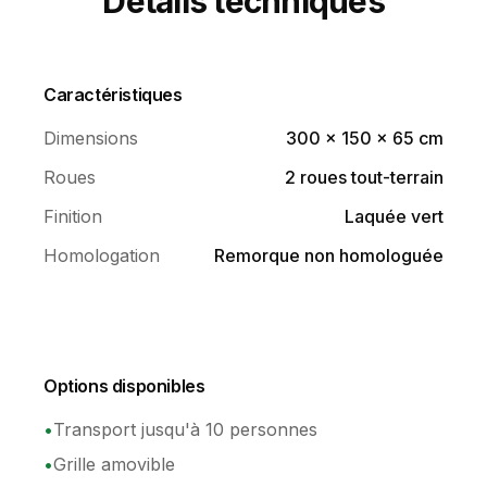
Finition
Laquée vert
Homologation
Remorque non homologuée
Options disponibles
•
Transport jusqu'à 10 personnes
•
Grille amovible
Option disponible pour tous les modèles
Treuil 12 volts Warn
Batterie et maintien de charge • Main d'œuvre
comprise
Tarif sur demande