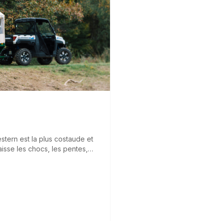
estern est la plus costaude et
aisse les chocs, les pentes,
chasse, l'élevage ou les gros
des baroudeurs et des pros de
ossiblité de transporter