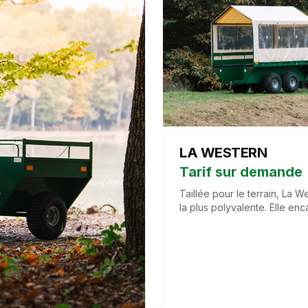
LA WESTERN
Tarif sur demande
Taillée pour le terrain, La W
la plus polyvalente. Elle enc
les cailloux. Idéale pour la 
travaux, c'est la complice 
la nature tout en offrant la p
jusqu'à 10 personnes.