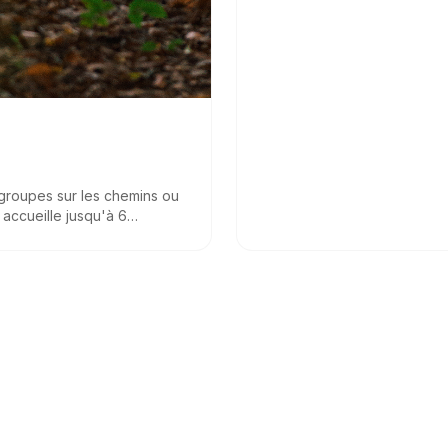
groupes sur les chemins ou
 accueille jusqu'à 6
olide, simple et conviviale,
os fêtes de village, visites
ir.